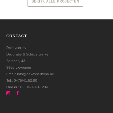
BEKIJK ALLE PROJECTEN
CONTACT
Dekeyser bv
Decoratie & Schilderwerken
Spinnerij 43
9950 Lievegem
Email:
info@dekeyserbvba.be
Tel.: 0475/41.52.80
Ond.nr.: BE 0474.407.204